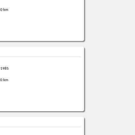
0 km
-1985
0 km