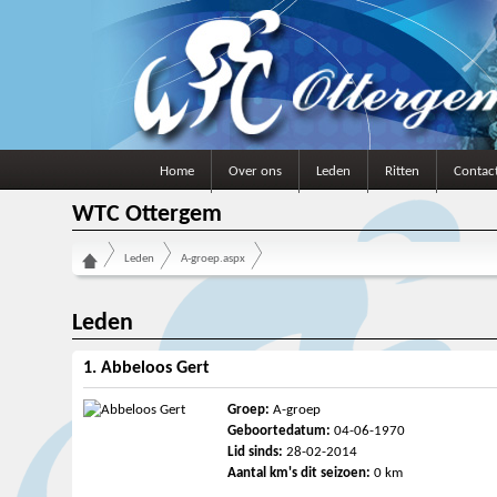
Home
Over ons
Leden
Ritten
Contac
WTC Ottergem
Leden
A-groep.aspx
Leden
1. Abbeloos Gert
Groep:
A-groep
Geboortedatum:
04-06-1970
Lid sinds:
28-02-2014
Aantal km's dit seizoen:
0 km