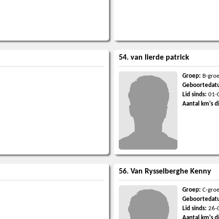
54. van lierde patrick
Groep:
B-gro
Geboortedat
Lid sinds:
01-
Aantal km's d
56. Van Rysselberghe Kenny
Groep:
C-gro
Geboortedat
Lid sinds:
26-
Aantal km's d