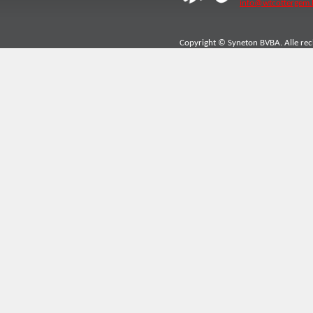
info@wtcottergem.
Copyright © Syneton BVBA. Alle re