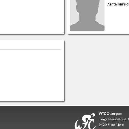
Aantal km's d
WTC Ottergem
Lange Nieuwstraat 
9420 Erpe-Mere