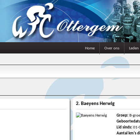
Home
Over ons
Leden
2. Baeyens Herwig
Groep:
B-gro
Geboortedat
Lid sinds:
01-
Aantal km's d