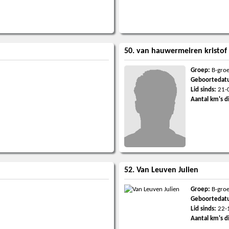
50. van hauwermeiren kristof
Groep:
B-gro
Geboortedat
Lid sinds:
21-
Aantal km's d
52. Van Leuven Julien
Groep:
B-gro
Geboortedat
Lid sinds:
22-
Aantal km's d