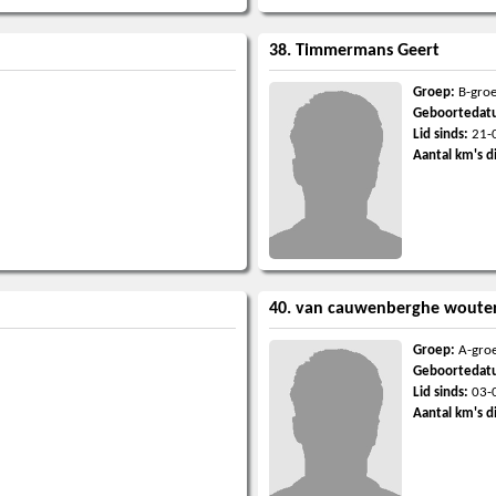
38. Timmermans Geert
Groep:
B-gro
Geboortedat
Lid sinds:
21-
Aantal km's d
40. van cauwenberghe woute
Groep:
A-gro
Geboortedat
Lid sinds:
03-
Aantal km's d