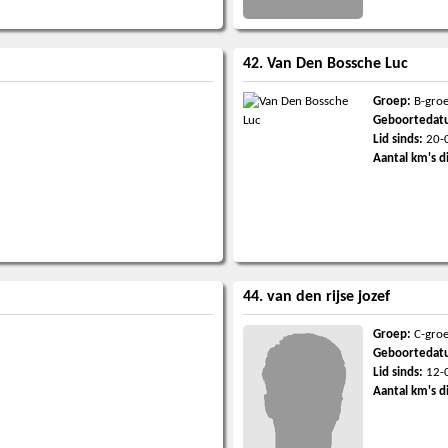
42. Van Den Bossche Luc
Groep:
B-gro
Geboortedat
Lid sinds:
20-
Aantal km's d
44. van den rijse jozef
Groep:
C-gro
Geboortedat
Lid sinds:
12-
Aantal km's d