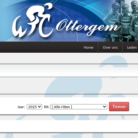
Home
Over ons
Leden
Jaar:
Rit: