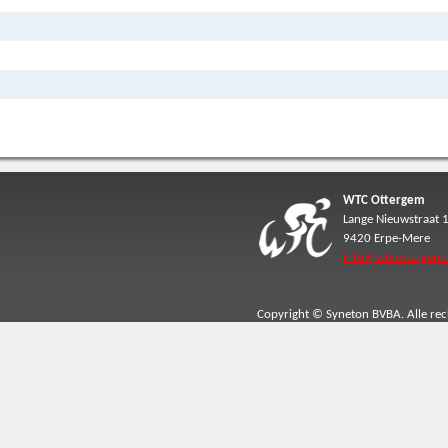
WTC Ottergem
Lange Nieuwstraat 
9420 Erpe-Mere
info@wtcottergem.
Copyright © Syneton BVBA. Alle re